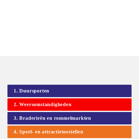
1. Duursporten
2. Weersomstandigheden
3. Braderieën en rommelmarkten
4. Speel- en attractietoestellen