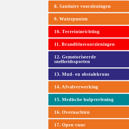
8. Sanitaire voorzieningen
9. Waterpunten
10. Terreininrichting
11. Brandblusvoorzieningen
12. Gemotoriseerde 
snelheidssporten
13. Mud- en obstalekruns
14. Afvalverwerking
15. Medische hulpverlening
16. Overnachten
17. Open vuur