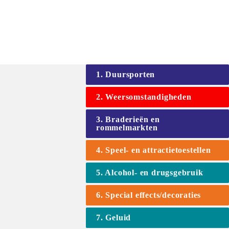
1. Duursporten
2. Weersomstandigheden
3. Braderieën en 
rommelmarkten
4. Speel- en attractietoestellen
5. Alcohol- en drugsgebruik
6. Special effects/decoraties
7. Geluid