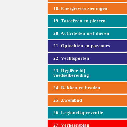
18. Energievoorzieningen
19. Tatoeëren en piercen
20. Activiteiten met dieren
21. Optochten en parcours
22. Vechtsporten
23. Hygiëne bij 
voedselbereiding
24. Bakken en braden
25. Zwembad
26. Legionellapreventie
27. Verkeersplan