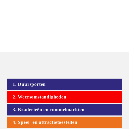
1. Duursporten
2. Weersomstandigheden
3. Braderieën en rommelmarkten
4. Speel- en attractietoestellen