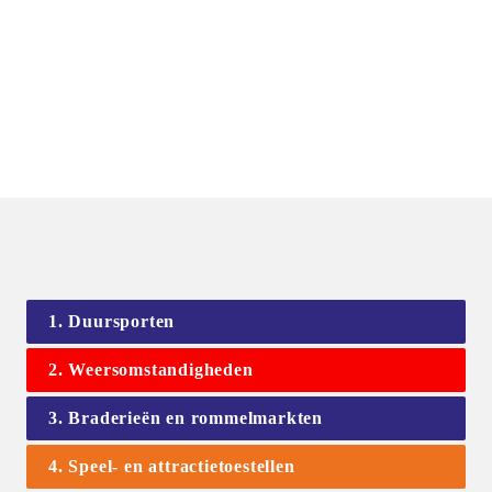
1. Duursporten
2. Weersomstandigheden
3. Braderieën en rommelmarkten
4. Speel- en attractietoestellen