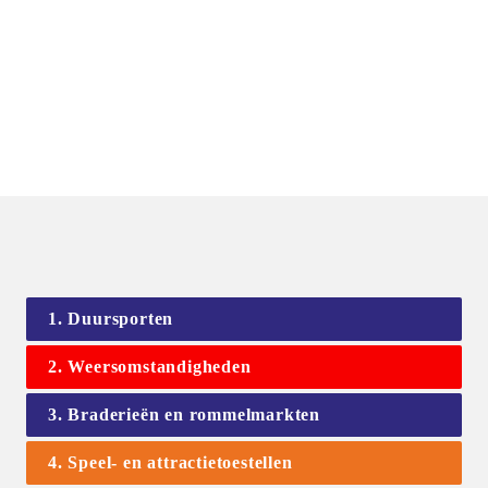
1. Duursporten
2. Weersomstandigheden
3. Braderieën en rommelmarkten
4. Speel- en attractietoestellen