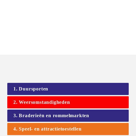
1. Duursporten
2. Weersomstandigheden
3. Braderieën en rommelmarkten
4. Speel- en attractietoestellen