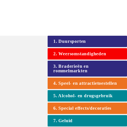
1. Duursporten
2. Weersomstandigheden
3. Braderieën en 
rommelmarkten
4. Speel- en attractietoestellen
5. Alcohol- en drugsgebruik
6. Special effects/decoraties
7. Geluid