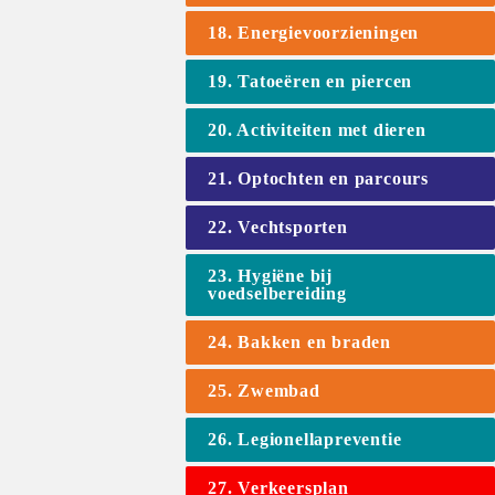
18. Energievoorzieningen
19. Tatoeëren en piercen
20. Activiteiten met dieren
21. Optochten en parcours
22. Vechtsporten
23. Hygiëne bij 
voedselbereiding
24. Bakken en braden
25. Zwembad
26. Legionellapreventie
27. Verkeersplan