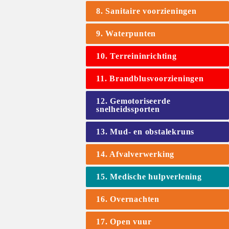
8. Sanitaire voorzieningen
9. Waterpunten
10. Terreininrichting
11. Brandblusvoorzieningen
12. Gemotoriseerde 
snelheidssporten
13. Mud- en obstalekruns
14. Afvalverwerking
15. Medische hulpverlening
16. Overnachten
17. Open vuur